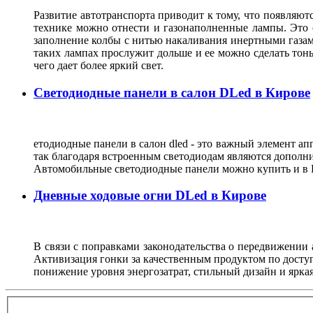
Развитие автотранспорта приводит к тому, что появляют
технике можно отнести и газонаполненные лампы. Это о
заполнение колбы с нитью накаливания инертными газами,
таких лампах прослужит дольше и ее можно сделать тонь
чего дает более яркий свет.
Светодиодные панели в салон DLed в Кирове
етодиодные панели в салон dled - это важный элемент ап
так благодаря встроенным светодиодам являются дополни
Автомобильные светодиодные панели можно купить и в К
Дневные ходовые огни DLed в Кирове
В связи с поправками законодательства о передвижении
Активизация гонки за качественным продуктом по доступ
понижение уровня энергозатрат, стильный дизайн и ярка