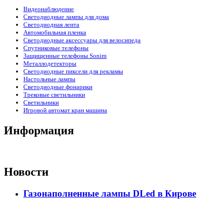
Видеонаблюдение
Светодиодные лампы для дома
Светодиодная лента
Автомобильная пленка
Светодиодные аксессуары для велосипеда
Спутниковые телефоны
Защищенные телефоны Sonim
Металлодетекторы
Светодиодные пиксели для рекламы
Настольные лампы
Светодиодные фонарики
Трековые светильники
Светильники
Игровой автомат кран машина
Информация
Новости
Газонаполненные лампы DLed в Кирове