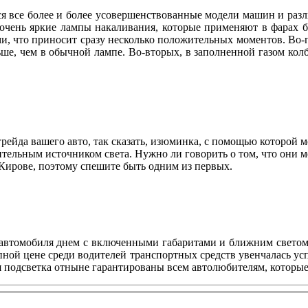
ся все более и более усовершенствованные модели машин и раз
чень яркие лампы накаливания, которые применяют в фарах бл
 что приносит сразу несколько положительных моментов. Во-пер
ше, чем в обычной лампе. Во-вторых, в заполненной газом колб
грейда вашего авто, так сказать, изюминка, с помощью которой 
тельным источником света. Нужно ли говорить о том, что они 
ирове, поэтому спешите быть одним из первых.
 автомобиля днем с включенными габаритами и ближним светом,
ной цене среди водителей транспортных средств увенчалась усп
я подсветка отныне гарантированы всем автолюбителям, которые