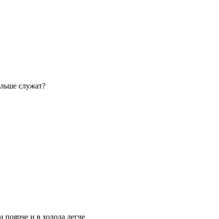
дльше служат?
 поярче и в холода легче