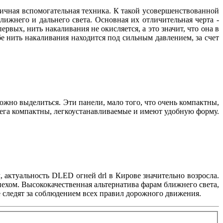
личная вспомогательная техника. К такой усовершенствованной
ижнего и дальнего света. Основная их отличительная черта -
вых, нить накаливания не окисляется, а это значит, что она в
е нить накаливания находится под сильным давлением, за счет
можно выделиться. Эти панели, мало того, что очень компактны,
мега компактны, легкоустанавливаемые и имеют удобную форму.
 актуальность DLED огней drl в Кирове значительно возросла.
ехом. Высококачественная альтернатива фарам ближнего света,
 следят за соблюдением всех правил дорожного движения.