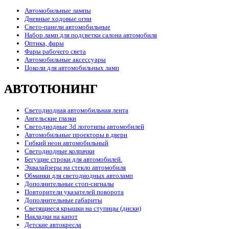
Автомобильные лампы
Дневные ходовые огни
Свето-панели автомобильные
Набор ламп для подсветки салона автомобиля
Оптика, фары
Фары рабочего света
Автомобильные аксессуары
Цоколи для автомобильных ламп
АВТОТЮНИНГ
Светодиодная автомобильная лента
Ангельские глазки
Светодиодные 3d логотипы автомобилей
Автомобильные проекторы в двери
Гибкий неон автомобильный
Светодиодные колпачки
Бегущие строки для автомобилей.
Эквалайзеры на стекло автомобиля
Обманки для светодиодных автоламп
Дополнительные стоп-сигналы
Повторители указателей поворота
Дополнительные габариты
Светящиеся крышки на ступицы (диски)
Накладки на капот
Детские автокресла