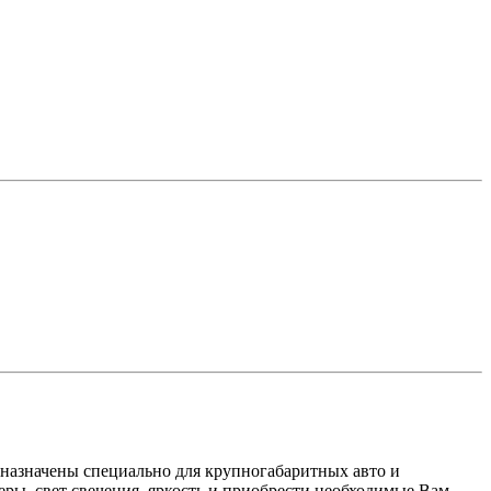
дназначены специально для крупногабаритных авто и
ры, свет свечения, яркость и приобрести необходимые Вам