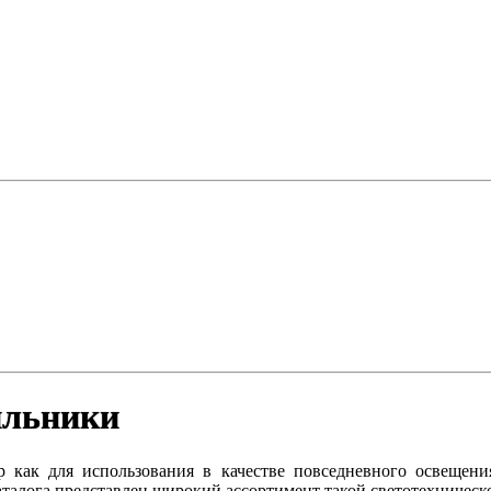
ильники
как для использования в качестве повседневного освещения
аталога представлен широкий ассортимент такой светотехническ