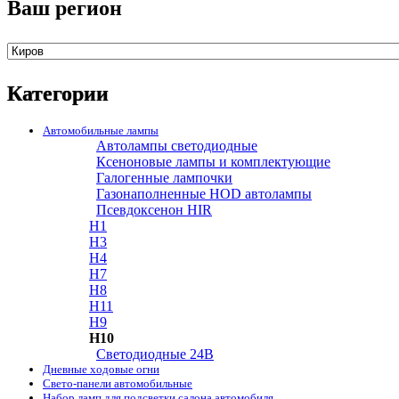
Ваш регион
Категории
Автомобильные лампы
Автолампы светодиодные
Ксеноновые лампы и комплектующие
Галогенные лампочки
Газонаполненные HOD автолампы
Псевдоксенон HIR
H1
H3
H4
H7
H8
H11
H9
H10
Cветодиодные 24B
Дневные ходовые огни
Свето-панели автомобильные
Набор ламп для подсветки салона автомобиля