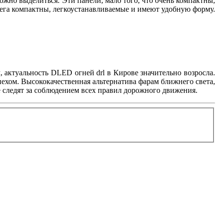
можно выделиться. Эти панели, мало того, что очень компактны,
мега компактны, легкоустанавливаемые и имеют удобную форму.
 актуальность DLED огней drl в Кирове значительно возросла.
ехом. Высококачественная альтернатива фарам ближнего света,
 следят за соблюдением всех правил дорожного движения.