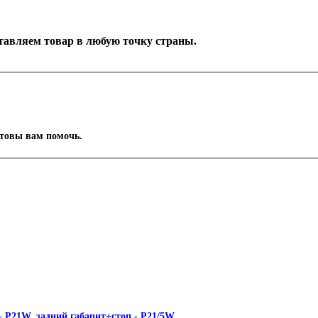
оставляем товар в любую точку страны.
отовы вам помочь.
 P21W, задний габарит+стоп - P21/5W.