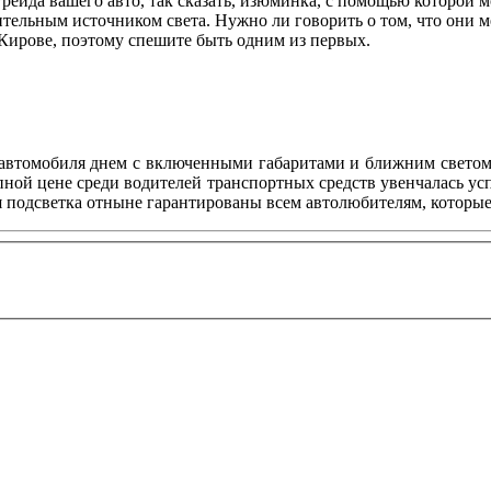
грейда вашего авто, так сказать, изюминка, с помощью которой 
тельным источником света. Нужно ли говорить о том, что они 
ирове, поэтому спешите быть одним из первых.
 автомобиля днем с включенными габаритами и ближним светом,
ной цене среди водителей транспортных средств увенчалась усп
я подсветка отныне гарантированы всем автолюбителям, которые