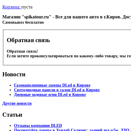
Корзина:
пуста
Магазин "spikatour.ru" - Все для вашего авто в г.Киров. Д
Cамовывоз бесплатно
Обратная связь
Обратная связь!
Если хотите проконсультироваться по какому-либо товару, мы г
Новости
Газонаполненные лампы DLed в Кирове
Светодиодные панели в салон DLed в Кирове
Дневные ходовые огни DLed в Кирове
Другие новости
Статьи
Отзывы компании DLED
Посоветуйте лампы в Хундай Солярис: задний ход w5w, ДХО -