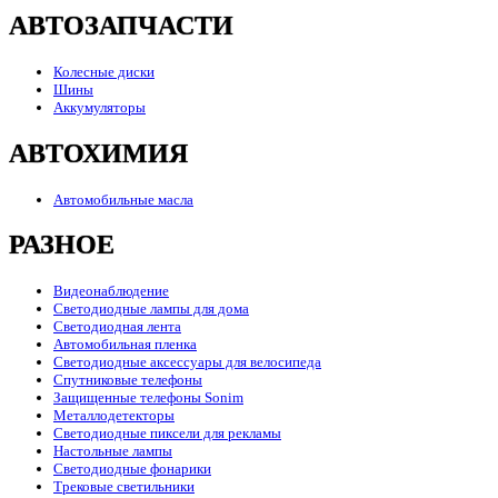
АВТОЗАПЧАСТИ
Колесные диски
Шины
Аккумуляторы
АВТОХИМИЯ
Автомобильные масла
РАЗНОЕ
Видеонаблюдение
Светодиодные лампы для дома
Светодиодная лента
Автомобильная пленка
Светодиодные аксессуары для велосипеда
Спутниковые телефоны
Защищенные телефоны Sonim
Металлодетекторы
Светодиодные пиксели для рекламы
Настольные лампы
Светодиодные фонарики
Трековые светильники