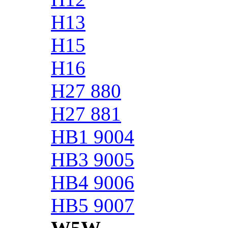
H13
H15
H16
H27 880
H27 881
HB1 9004
HB3 9005
HB4 9006
HB5 9007