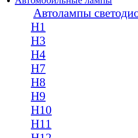
Автомобильные лампы
Автолампы светоди
H1
H3
H4
H7
H8
H9
H10
H11
H12