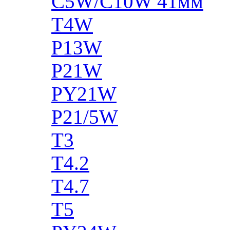
C5W/C10W 41мм
T4W
P13W
P21W
PY21W
P21/5W
T3
T4.2
T4.7
T5