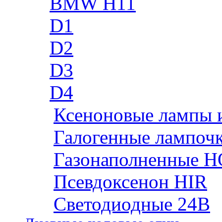
BMW H11
D1
D2
D3
D4
Ксеноновые лампы 
Галогенные лампоч
Газонаполненные H
Псевдоксенон HIR
Cветодиодные 24B