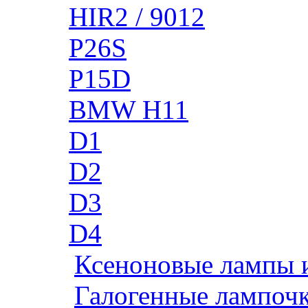
HIR2 / 9012
P26S
P15D
BMW H11
D1
D2
D3
D4
Ксеноновые лампы 
Галогенные лампоч