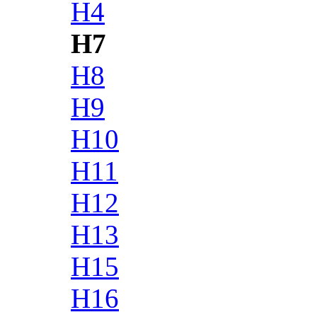
H4
H7
H8
H9
H10
H11
H12
H13
H15
H16