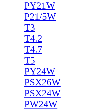
PY21W
P21/5W
T3
T4.2
T4.7
T5
PY24W
PSX26W
PSX24W
PW24W