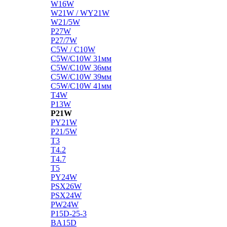
W16W
W21W / WY21W
W21/5W
P27W
P27/7W
C5W / C10W
C5W/C10W 31мм
C5W/C10W 36мм
C5W/C10W 39мм
C5W/C10W 41мм
T4W
P13W
P21W
PY21W
P21/5W
T3
T4.2
T4.7
T5
PY24W
PSX26W
PSX24W
PW24W
P15D-25-3
BA15D