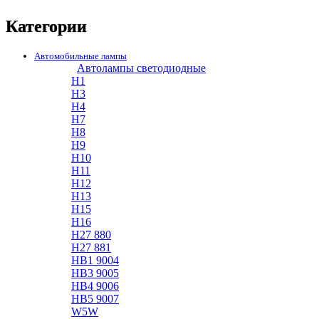
Категории
Автомобильные лампы
Автолампы светодиодные
H1
H3
H4
H7
H8
H9
H10
H11
H12
H13
H15
H16
H27 880
H27 881
HB1 9004
HB3 9005
HB4 9006
HB5 9007
W5W