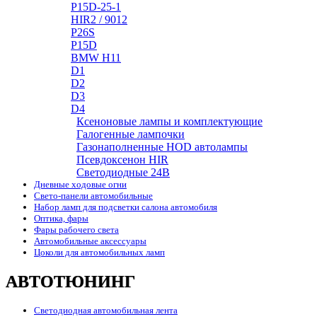
P15D-25-1
HIR2 / 9012
P26S
P15D
BMW H11
D1
D2
D3
D4
Ксеноновые лампы и комплектующие
Галогенные лампочки
Газонаполненные HOD автолампы
Псевдоксенон HIR
Cветодиодные 24B
Дневные ходовые огни
Свето-панели автомобильные
Набор ламп для подсветки салона автомобиля
Оптика, фары
Фары рабочего света
Автомобильные аксессуары
Цоколи для автомобильных ламп
АВТОТЮНИНГ
Светодиодная автомобильная лента