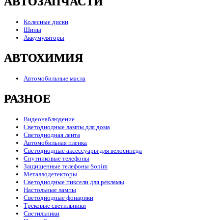
АВТОЗАПЧАСТИ
Колесные диски
Шины
Аккумуляторы
АВТОХИМИЯ
Автомобильные масла
РАЗНОЕ
Видеонаблюдение
Светодиодные лампы для дома
Светодиодная лента
Автомобильная пленка
Светодиодные аксессуары для велосипеда
Спутниковые телефоны
Защищенные телефоны Sonim
Металлодетекторы
Светодиодные пиксели для рекламы
Настольные лампы
Светодиодные фонарики
Трековые светильники
Светильники