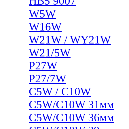
HB5 9007
W5W
W16W
W21W / WY21W
W21/5W
P27W
P27/7W
C5W / C10W
C5W/C10W 31мм
C5W/C10W 36мм