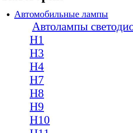
Автомобильные лампы
Автолампы светоди
H1
H3
H4
H7
H8
H9
H10