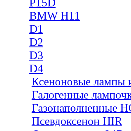
P15D
BMW H11
D1
D2
D3
D4
Ксеноновые лампы 
Галогенные лампоч
Газонаполненные H
Псевдоксенон HIR