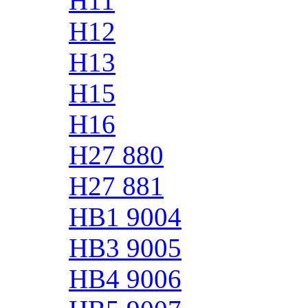
H11
H12
H13
H15
H16
H27 880
H27 881
HB1 9004
HB3 9005
HB4 9006