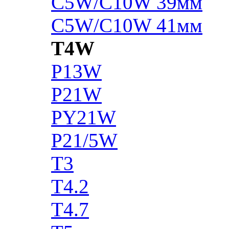
C5W/C10W 39мм
C5W/C10W 41мм
T4W
P13W
P21W
PY21W
P21/5W
T3
T4.2
T4.7