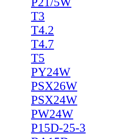
P21/5W
T3
T4.2
T4.7
T5
PY24W
PSX26W
PSX24W
PW24W
P15D-25-3