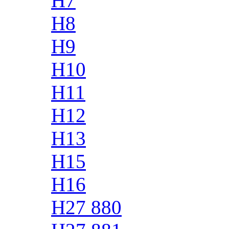
H7
H8
H9
H10
H11
H12
H13
H15
H16
H27 880