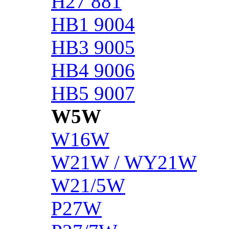
H27 881
HB1 9004
HB3 9005
HB4 9006
HB5 9007
W5W
W16W
W21W / WY21W
W21/5W
P27W