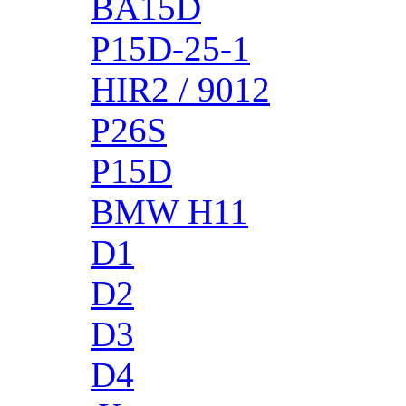
BA15D
P15D-25-1
HIR2 / 9012
P26S
P15D
BMW H11
D1
D2
D3
D4