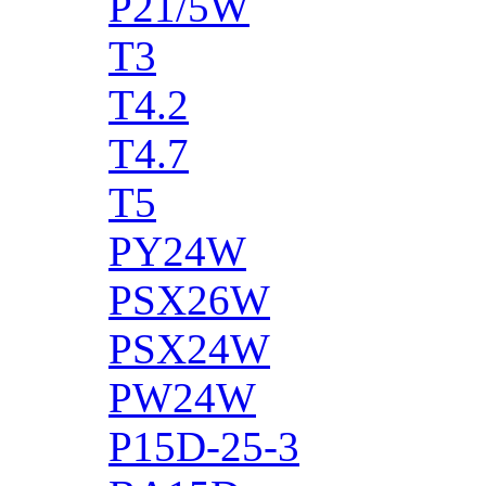
P21/5W
T3
T4.2
T4.7
T5
PY24W
PSX26W
PSX24W
PW24W
P15D-25-3