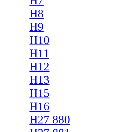
H7
H8
H9
H10
H11
H12
H13
H15
H16
H27 880