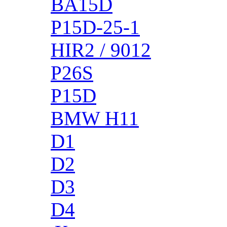
BA15D
P15D-25-1
HIR2 / 9012
P26S
P15D
BMW H11
D1
D2
D3
D4