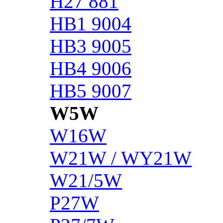
H27 881
HB1 9004
HB3 9005
HB4 9006
HB5 9007
W5W
W16W
W21W / WY21W
W21/5W
P27W