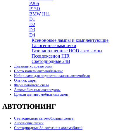
P26S
P15D
BMW H11
D1
D2
D3
D4
Ксеноновые лампы и комплектующие
Галогенные лампочки
Газонаполненные HOD автолампы
Псевдоксенон HIR
Cветодиодные 24B
Дневные ходовые огни
Свето-панели автомобильные
Набор ламп для подсветки салона автомобиля
Оптика, фары
Фары рабочего света
Автомобильные аксессуары
Цоколи для автомобильных ламп
АВТОТЮНИНГ
Светодиодная автомобильная лента
Ангельские глазки
Светодиодные 3d логотипы автомобилей