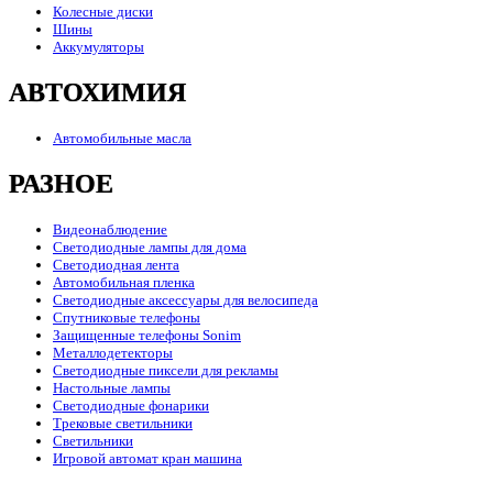
Колесные диски
Шины
Аккумуляторы
АВТОХИМИЯ
Автомобильные масла
РАЗНОЕ
Видеонаблюдение
Светодиодные лампы для дома
Светодиодная лента
Автомобильная пленка
Светодиодные аксессуары для велосипеда
Спутниковые телефоны
Защищенные телефоны Sonim
Металлодетекторы
Светодиодные пиксели для рекламы
Настольные лампы
Светодиодные фонарики
Трековые светильники
Светильники
Игровой автомат кран машина