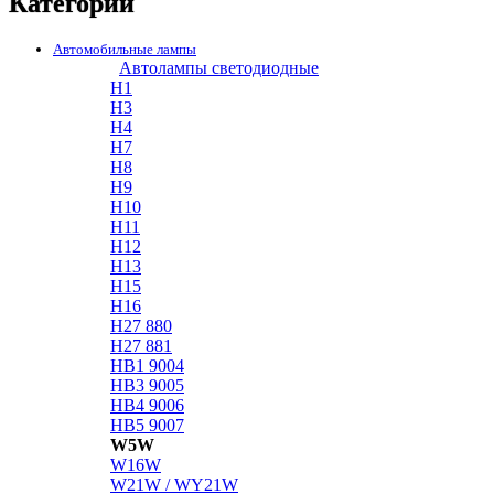
Категории
Автомобильные лампы
Автолампы светодиодные
H1
H3
H4
H7
H8
H9
H10
H11
H12
H13
H15
H16
H27 880
H27 881
HB1 9004
HB3 9005
HB4 9006
HB5 9007
W5W
W16W
W21W / WY21W