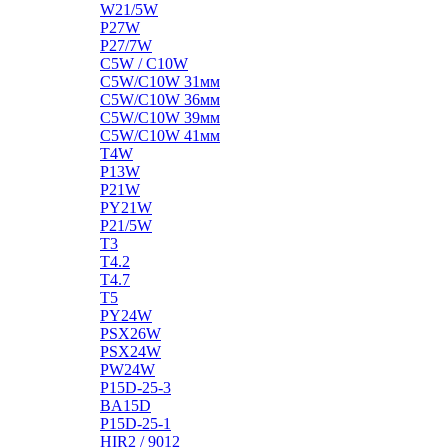
W21/5W
P27W
P27/7W
C5W / C10W
C5W/C10W 31мм
C5W/C10W 36мм
C5W/C10W 39мм
C5W/C10W 41мм
T4W
P13W
P21W
PY21W
P21/5W
T3
T4.2
T4.7
T5
PY24W
PSX26W
PSX24W
PW24W
P15D-25-3
BA15D
P15D-25-1
HIR2 / 9012