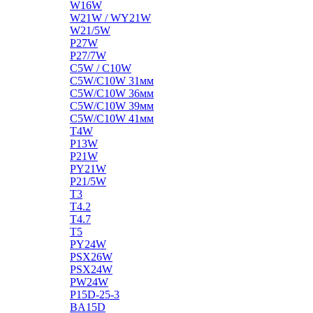
W16W
W21W / WY21W
W21/5W
P27W
P27/7W
C5W / C10W
C5W/C10W 31мм
C5W/C10W 36мм
C5W/C10W 39мм
C5W/C10W 41мм
T4W
P13W
P21W
PY21W
P21/5W
T3
T4.2
T4.7
T5
PY24W
PSX26W
PSX24W
PW24W
P15D-25-3
BA15D