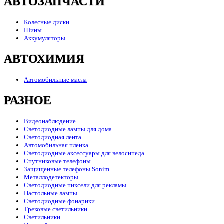
АВТОЗАПЧАСТИ
Колесные диски
Шины
Аккумуляторы
АВТОХИМИЯ
Автомобильные масла
РАЗНОЕ
Видеонаблюдение
Светодиодные лампы для дома
Светодиодная лента
Автомобильная пленка
Светодиодные аксессуары для велосипеда
Спутниковые телефоны
Защищенные телефоны Sonim
Металлодетекторы
Светодиодные пиксели для рекламы
Настольные лампы
Светодиодные фонарики
Трековые светильники
Светильники