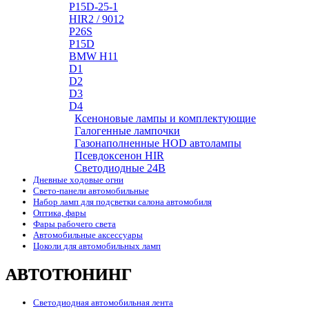
P15D-25-1
HIR2 / 9012
P26S
P15D
BMW H11
D1
D2
D3
D4
Ксеноновые лампы и комплектующие
Галогенные лампочки
Газонаполненные HOD автолампы
Псевдоксенон HIR
Cветодиодные 24B
Дневные ходовые огни
Свето-панели автомобильные
Набор ламп для подсветки салона автомобиля
Оптика, фары
Фары рабочего света
Автомобильные аксессуары
Цоколи для автомобильных ламп
АВТОТЮНИНГ
Светодиодная автомобильная лента