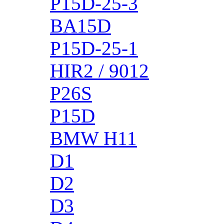
P15D-25-3
BA15D
P15D-25-1
HIR2 / 9012
P26S
P15D
BMW H11
D1
D2
D3