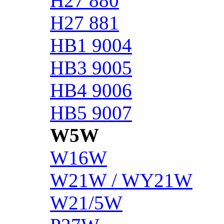
H27 880
H27 881
HB1 9004
HB3 9005
HB4 9006
HB5 9007
W5W
W16W
W21W / WY21W
W21/5W