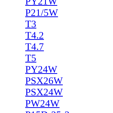
PY21W
P21/5W
T3
T4.2
T4.7
T5
PY24W
PSX26W
PSX24W
PW24W