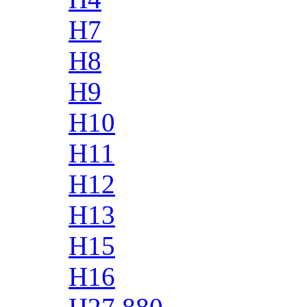
H7
H8
H9
H10
H11
H12
H13
H15
H16