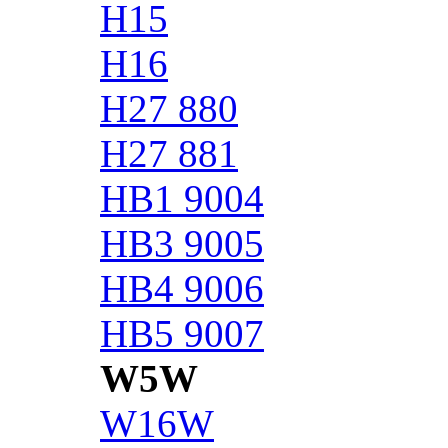
H15
H16
H27 880
H27 881
HB1 9004
HB3 9005
HB4 9006
HB5 9007
W5W
W16W