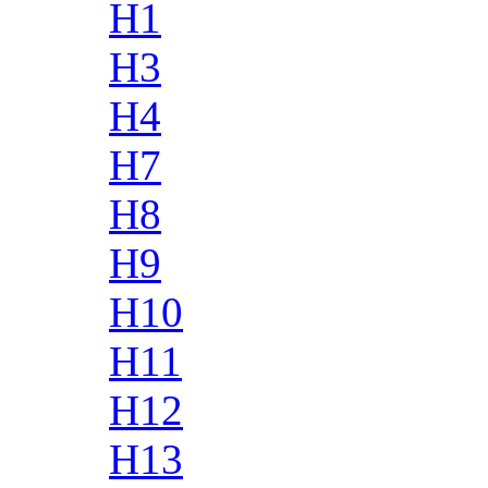
H1
H3
H4
H7
H8
H9
H10
H11
H12
H13