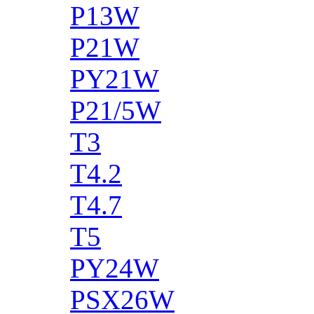
P13W
P21W
PY21W
P21/5W
T3
T4.2
T4.7
T5
PY24W
PSX26W