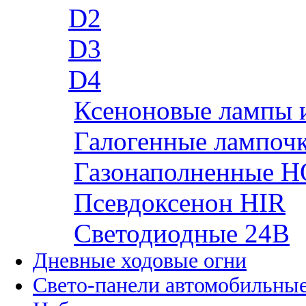
D2
D3
D4
Ксеноновые лампы 
Галогенные лампоч
Газонаполненные H
Псевдоксенон HIR
Cветодиодные 24B
Дневные ходовые огни
Свето-панели автомобильны