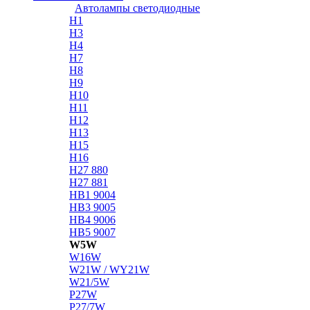
Автолампы светодиодные
H1
H3
H4
H7
H8
H9
H10
H11
H12
H13
H15
H16
H27 880
H27 881
HB1 9004
HB3 9005
HB4 9006
HB5 9007
W5W
W16W
W21W / WY21W
W21/5W
P27W
P27/7W