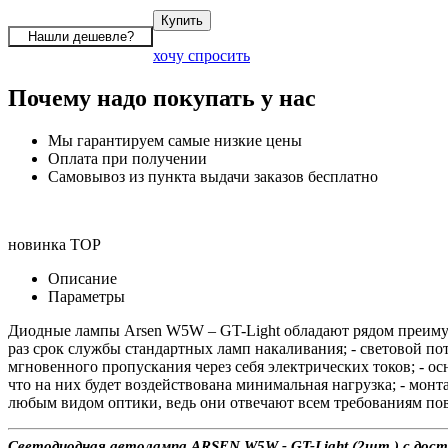
хочу спросить
Почему надо покупать у нас
Мы гарантируем самые низкие цены
Оплата при получении
Самовывоз из пункта выдачи заказов бесплатно
новинка
TOP
Описание
Параметры
Диодные лампы Arsen W5W – GT-Light обладают рядом преимущ
раз срок службы стандартных ламп накаливания; - световой п
мгновенного пропускания через себя электрических токов; - ос
что на них будет воздействована минимальная нагрузка; - мон
любым видом оптики, ведь они отвечают всем требованиям по
Светодиодная автолампа ARSEN W5W - GT-Light (2шт.) с доста