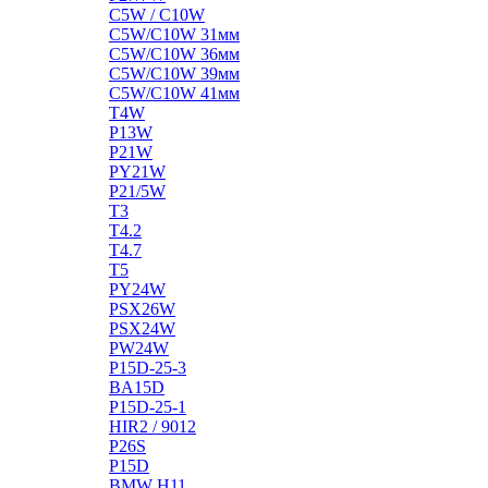
C5W / C10W
C5W/C10W 31мм
C5W/C10W 36мм
C5W/C10W 39мм
C5W/C10W 41мм
T4W
P13W
P21W
PY21W
P21/5W
T3
T4.2
T4.7
T5
PY24W
PSX26W
PSX24W
PW24W
P15D-25-3
BA15D
P15D-25-1
HIR2 / 9012
P26S
P15D
BMW H11