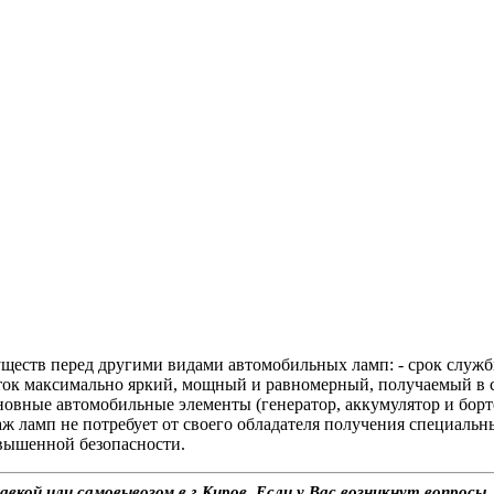
еств перед другими видами автомобильных ламп: - срок службы
оток максимально яркий, мощный и равномерный, получаемый в 
новные автомобильные элементы (генератор, аккумулятор и борто
таж ламп не потребует от своего обладателя получения специаль
вышенной безопасности.
вкой или самовывозом в г.Киров. Если у Вас возникнут вопросы