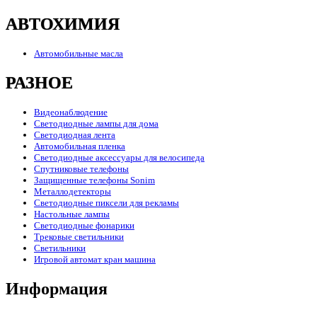
АВТОХИМИЯ
Автомобильные масла
РАЗНОЕ
Видеонаблюдение
Светодиодные лампы для дома
Светодиодная лента
Автомобильная пленка
Светодиодные аксессуары для велосипеда
Спутниковые телефоны
Защищенные телефоны Sonim
Металлодетекторы
Светодиодные пиксели для рекламы
Настольные лампы
Светодиодные фонарики
Трековые светильники
Светильники
Игровой автомат кран машина
Информация