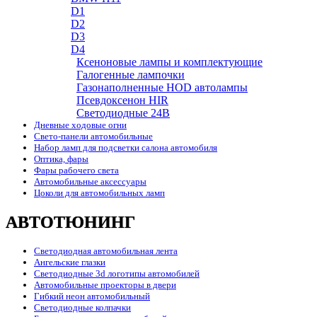
D1
D2
D3
D4
Ксеноновые лампы и комплектующие
Галогенные лампочки
Газонаполненные HOD автолампы
Псевдоксенон HIR
Cветодиодные 24B
Дневные ходовые огни
Свето-панели автомобильные
Набор ламп для подсветки салона автомобиля
Оптика, фары
Фары рабочего света
Автомобильные аксессуары
Цоколи для автомобильных ламп
АВТОТЮНИНГ
Светодиодная автомобильная лента
Ангельские глазки
Светодиодные 3d логотипы автомобилей
Автомобильные проекторы в двери
Гибкий неон автомобильный
Светодиодные колпачки