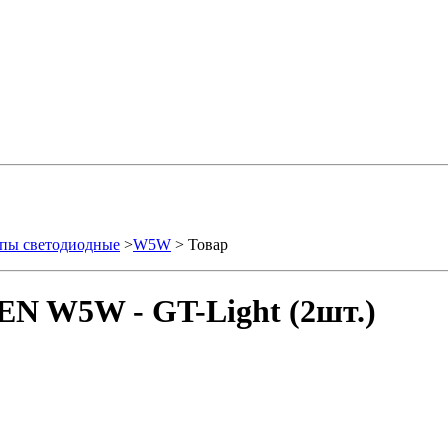
пы светодиодные
>
W5W
> Товар
EN W5W - GT-Light (2шт.)