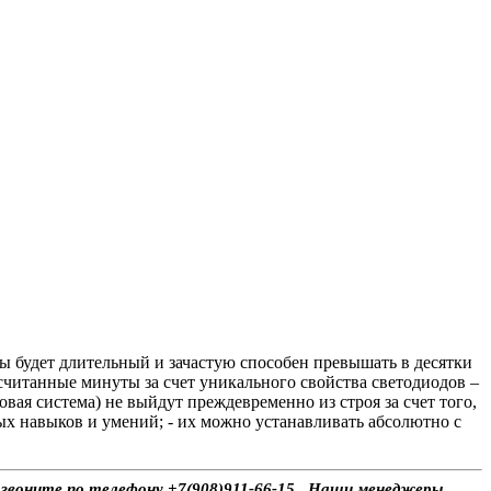
 будет длительный и зачастую способен превышать в десятки
считанные минуты за счет уникального свойства светодиодов –
вая система) не выйдут преждевременно из строя за счет того,
ных навыков и умений; - их можно устанавливать абсолютно с
, звоните по телефону +7(908)911-66-15 . Наши менеджеры