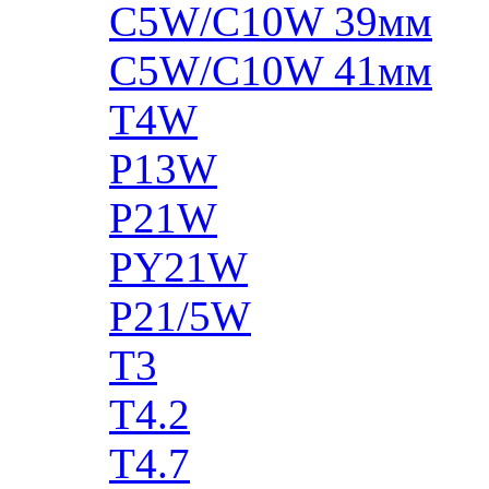
C5W/C10W 39мм
C5W/C10W 41мм
T4W
P13W
P21W
PY21W
P21/5W
T3
T4.2
T4.7