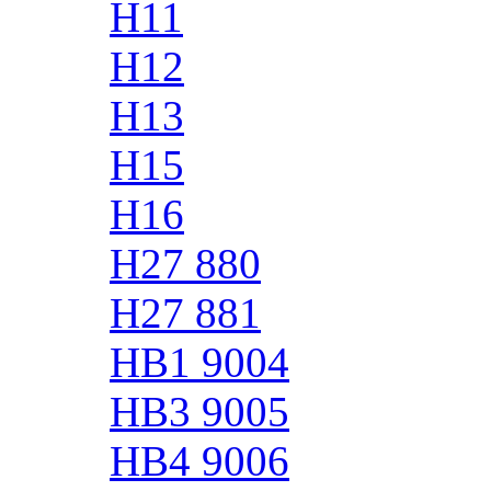
H11
H12
H13
H15
H16
H27 880
H27 881
HB1 9004
HB3 9005
HB4 9006