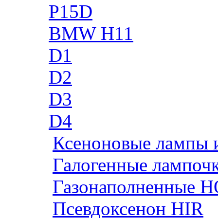
P15D
BMW H11
D1
D2
D3
D4
Ксеноновые лампы 
Галогенные лампоч
Газонаполненные H
Псевдоксенон HIR