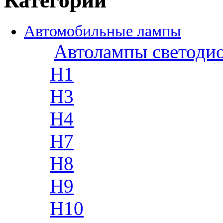
Категории
Автомобильные лампы
Автолампы светоди
H1
H3
H4
H7
H8
H9
H10