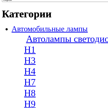
Категории
Автомобильные лампы
Автолампы светоди
H1
H3
H4
H7
H8
H9