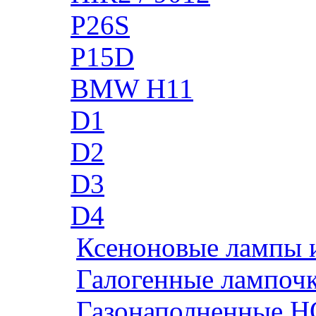
P26S
P15D
BMW H11
D1
D2
D3
D4
Ксеноновые лампы 
Галогенные лампоч
Газонаполненные H