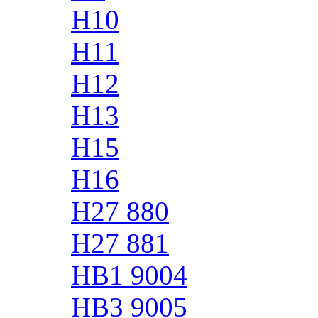
H10
H11
H12
H13
H15
H16
H27 880
H27 881
HB1 9004
HB3 9005