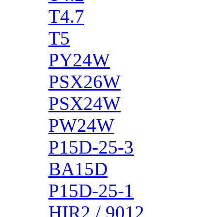
T4.7
T5
PY24W
PSX26W
PSX24W
PW24W
P15D-25-3
BA15D
P15D-25-1
HIR2 / 9012