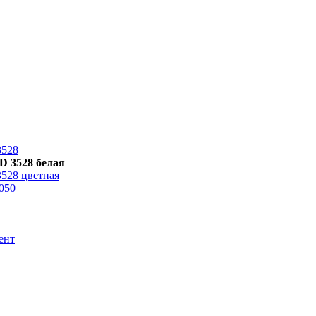
3528
D 3528 белая
528 цветная
050
ент