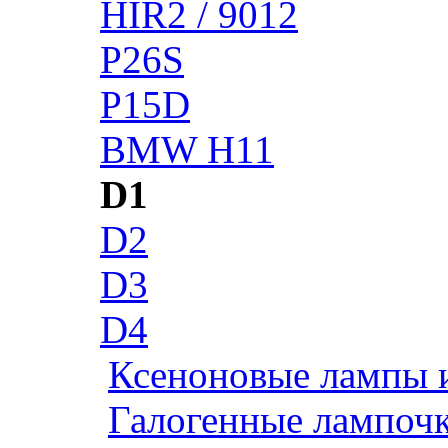
HIR2 / 9012
P26S
P15D
BMW H11
D1
D2
D3
D4
Ксеноновые лампы 
Галогенные лампоч