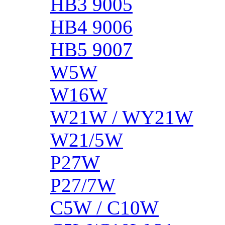
HB3 9005
HB4 9006
HB5 9007
W5W
W16W
W21W / WY21W
W21/5W
P27W
P27/7W
C5W / C10W