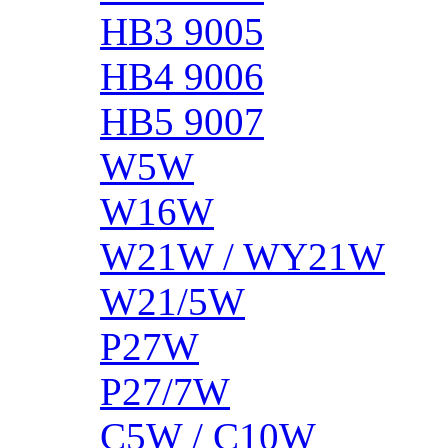
HB3 9005
HB4 9006
HB5 9007
W5W
W16W
W21W / WY21W
W21/5W
P27W
P27/7W
C5W / C10W