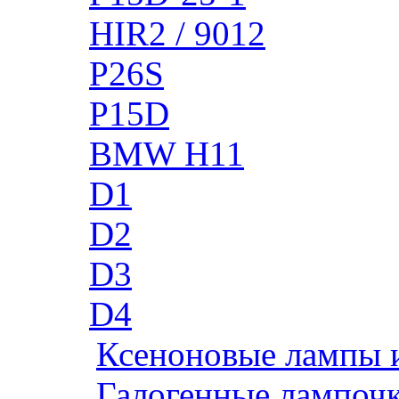
HIR2 / 9012
P26S
P15D
BMW H11
D1
D2
D3
D4
Ксеноновые лампы 
Галогенные лампоч